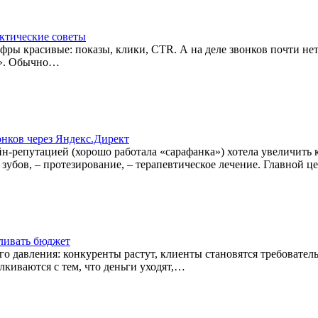
актические советы
ры красивые: показы, клики, CTR. А на деле звонков почти нет,
ет». Обычно…
онков через Яндекс.Директ
йн-репутацией (хорошо работала «сарафанка») хотела увеличить
 зубов, – протезирование, – терапевтическое лечение. Главной
сливать бюджет
о давления: конкуренты растут, клиенты становятся требовател
лкиваются с тем, что деньги уходят,…