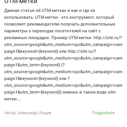
UTM-метки
Данная статья об UTM-метках и как и где их
использовать. UTM-метки - это инструмент, который
позволяет рекламодателю получать дополнительные
параметры о переходах посетителей на сайт с
рекламных площадок. Пример UTM-метки: http://site.ru/?
utm_source=google&utm_medium=cpc&utm_campaign=cam
paign1&keyword={keyword} или http://site.ru/?
utm_source=google&utm_medium=cpc&utm_campaign=cam
paign1&utm_term={keyword} (?
utm_source=google&utm_medium=cpc&utm_campaign=cam
paign1&keyword={keyword} или ?
utm_source=google&utm_medium=cpc&utm_campaign=cam
paign1&utm_term={keyword}) именно в таком виде utm-
метки…
Подробнее
Автор: Александр Лощев