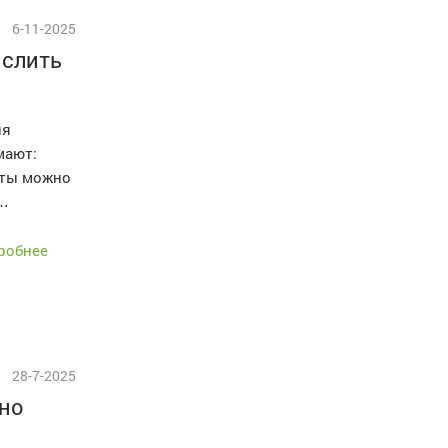
6-11-2025
 слить
ия
мают:
оты можно
,…
робнее
28-7-2025
жно