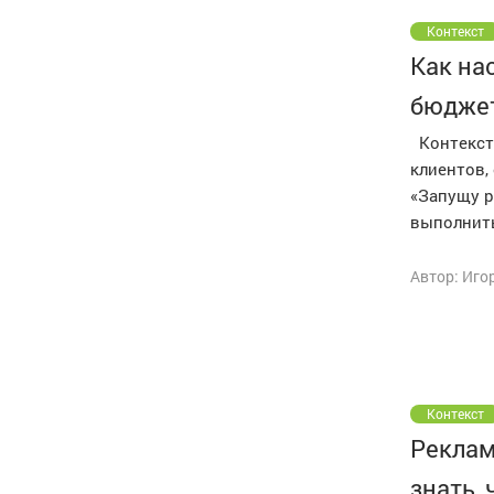
Контекст
Как на
бюджет
Контекстн
клиентов,
«Запущу р
выполнить
Автор: Иго
Контекст
Реклам
знать,