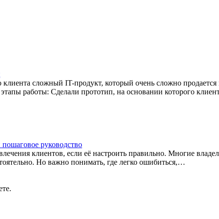
ц
го клиента сложный IT-продукт, который очень сложно продается
 этапы работы: Сделали прототип, на основании которого клиен
: пошаговое руководство
лечения клиентов, если её настроить правильно. Многие владе
тоятельно. Но важно понимать, где легко ошибиться,…
ете.